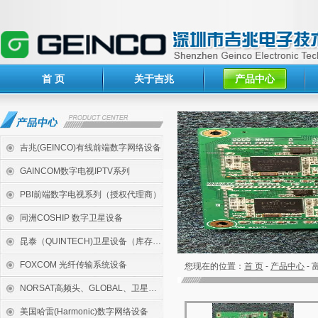
首 页
关于吉兆
产品中心
吉兆(GEINCO)有线前端数字网络设备
GAINCOM数字电视IPTV系列
PBI前端数字电视系列（授权代理商）
同洲COSHIP 数字卫星设备
昆泰（QUINTECH)卫星设备（库存代理）
FOXCOM 光纤传输系统设备
您现在的位置：
首 页
-
产品中心
-
NORSAT高频头、GLOBAL、卫星测试仪
美国哈雷(Harmonic)数字网络设备